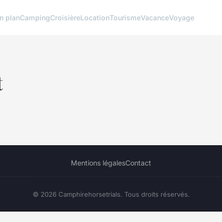
n plan
Camping
Croisière
Location
Tourisme
Vacance
Voyage
t
Mentions légales
Contact
© 2026 Camphirehorsetrials. Tous droits réservés.