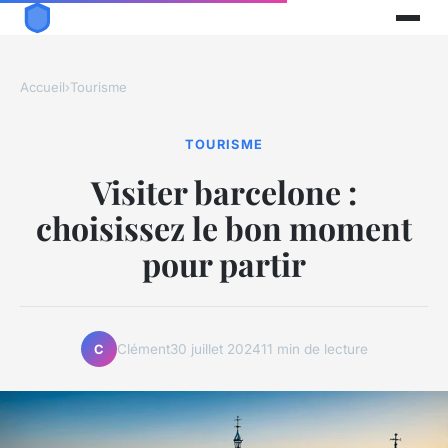
Accueil
›
Tourisme
TOURISME
Visiter barcelone :
choisissez le bon moment
pour partir
Clément
30 juillet 2024
11 min de lecture
C