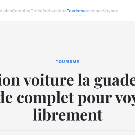
n plan
Camping
Croisière
Location
Tourisme
Vacance
Voyage
TOURISME
ion voiture la guad
ide complet pour vo
librement