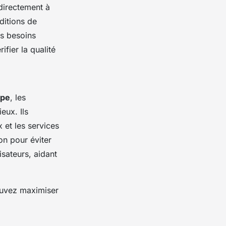
directement à
nditions de
es besoins
ifier la qualité
upe
, les
eux. Ils
 et les services
ion pour éviter
isateurs, aidant
pouvez maximiser