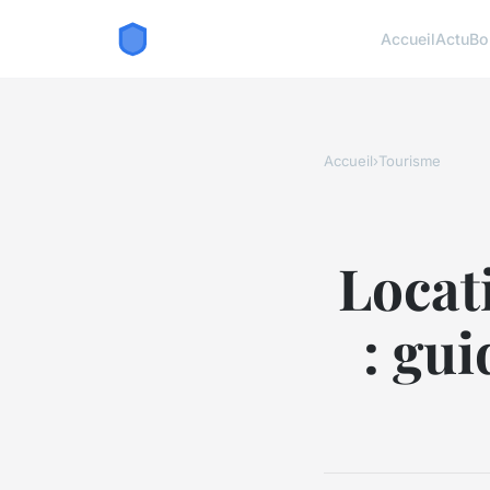
Accueil
Actu
Bo
Accueil
›
Tourisme
Locat
: gu