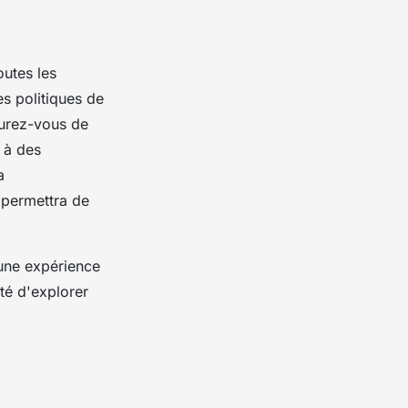
outes les
es politiques de
ssurez-vous de
 à des
a
 permettra de
 une expérience
rté d'explorer