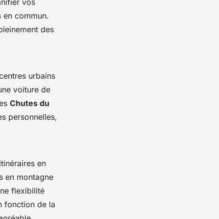
nifier vos
rts en commun.
 pleinement des
 centres urbains
une voiture de
les
Chutes du
es personnelles,
tinéraires en
es en montagne
e flexibilité
 fonction de la
agréable.