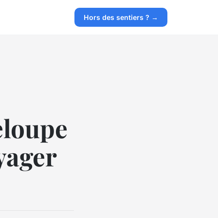
Hors des sentiers ? →
eloupe
yager