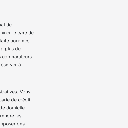
ial de
iner le type de
faite pour des
ra plus de
es comparateurs
réserver à
tratives. Vous
carte de crédit
de domicile. Il
rendre les
imposer des