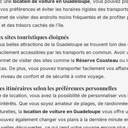
ec une
location de voiture en Guadeloupe
, vous pouvez pla
n vos préférences et éviter les horaires rigides des transpo
rmet de visiter des endroits moins fréquentés et de profiter
et des trésors cachés de l'île.
ux sites touristiques éloignés
us belles attractions de la Guadeloupe se trouvent loin des
facilement accessibles par les transports en commun. Avoir 
ermet de visiter des sites comme la
Réserve Cousteau
ou 
cas. De plus, vous pouvez transporter facilement vos affair
 niveau de confort et de sécurité à votre voyage.
es itinéraires selon les préférences personnelles
 de location, vous avez la possibilité de personnaliser vos i
 intérêts. Que vous soyez amateur de plages, de randonné
turelles, la
location de voiture en Guadeloupe
vous offre un
pouvez également changer vos plans à la dernière minute en
velles découvertes, ce qui rend votre voyage encore plus 