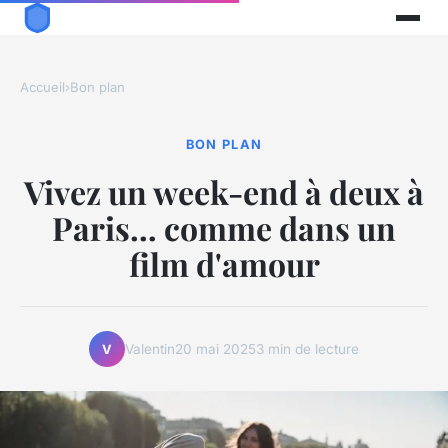
Accueil
›
Bon plan
BON PLAN
Vivez un week-end à deux à
Paris… comme dans un
film d'amour
Valentin
20 mai 2025
3 min de lecture
V