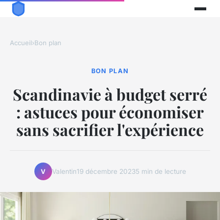
Accueil
›
Bon plan
BON PLAN
Scandinavie à budget serré
: astuces pour économiser
sans sacrifier l'expérience
Valentin
19 décembre 2023
5 min de lecture
V