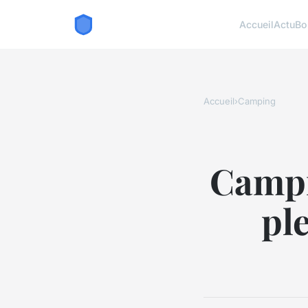
Accueil
Actu
Bo
Accueil
›
Camping
Campi
ple