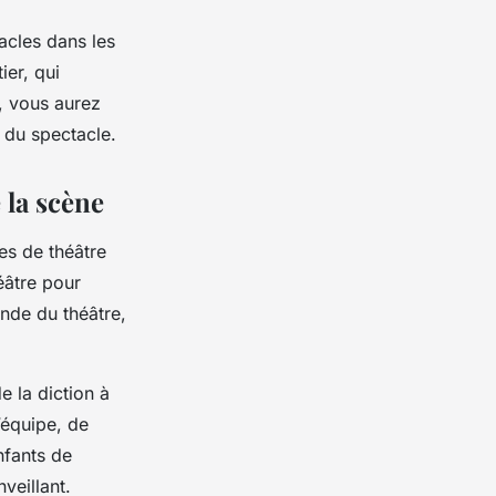
acles dans les
ier, qui
, vous aurez
 du spectacle.
e la scène
es de théâtre
héâtre pour
onde du théâtre,
e la diction à
’équipe, de
nfants de
veillant.