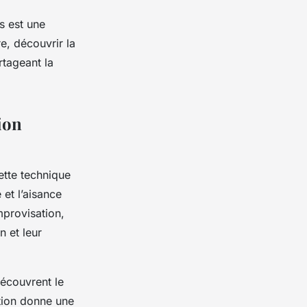
s est une
re, découvrir la
rtageant la
tion
ette technique
et l’aisance
mprovisation,
n et leur
découvrent le
ation donne une