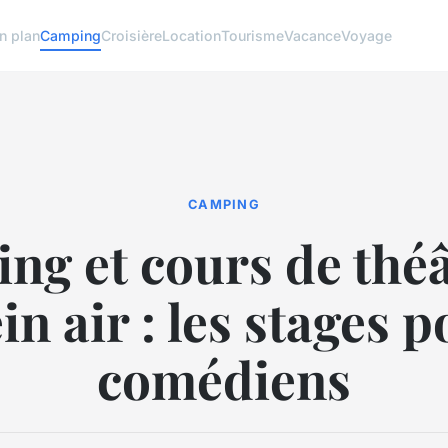
n plan
Camping
Croisière
Location
Tourisme
Vacance
Voyage
CAMPING
ng et cours de théâ
in air : les stages 
comédiens