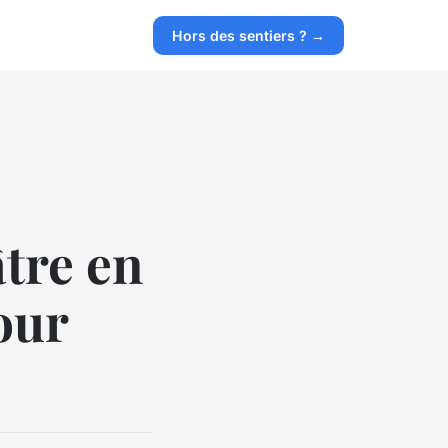
Hors des sentiers ? →
tre en
pour