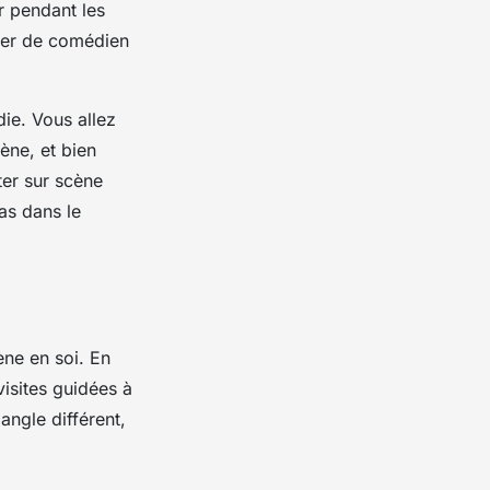
r pendant les
tier de comédien
die. Vous allez
cène, et bien
ter sur scène
as dans le
ène en soi. En
isites guidées à
angle différent,