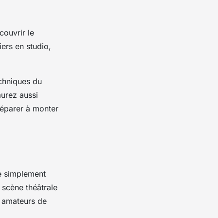
couvrir le
ers en studio,
echniques du
aurez aussi
réparer à monter
ue simplement
 scène théâtrale
s amateurs de